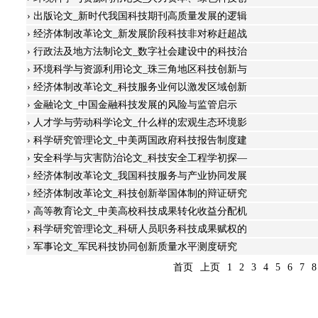
›
出版论文_新时代我国科技期刊高质量发展的逻辑
›
经济体制改革论文_新发展阶段科技非对称赶超战
›
行政法及地方法制论文_数字社会建设中的科技治
›
环境科学与资源利用论文_珠三角地区科技创新与
›
经济体制改革论文_科技服务业何以激发区域创新
›
金融论文_中国金融科技发展的风险与监管启示
›
人才学与劳动科学论文_什么样的宏观生态环境影
›
科学研究管理论文_中美两国政府科技报告制度建
›
安全科学与灾害防治论文_科技安全工程学初探—
›
经济体制改革论文_我国科技服务与产业协同发展
›
经济体制改革论文_科技创新举国体制的辩证研究
›
高等教育论文_中美高校科技成果转化收益分配机
›
科学研究管理论文_科研人员职务科技成果赋权的
›
军事论文_军民科技协同创新质量水平测度研究
首页
上页
1
2
3
4
5
6
7
8